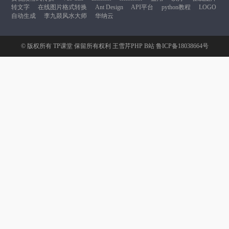
转文字
在线图片格式转换
Ant Design
API平台
python教程
LOGO
自动生成
李九燚风水大师
华纳云
© 版权所有
TP课堂
保留所有权利
王雪芹PHP B站
鲁ICP备18038664号