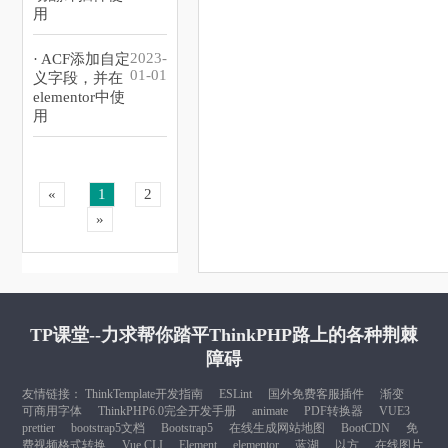
用
2023-
· ACF添加自定
01-01
义字段，并在
elementor中使
用
«
1
2
»
TP课堂--力求帮你踏平ThinkPHP路上的各种荆棘
障碍
友情链接：
ThinkTemplate开发指南
ESLint
国外免费客服插件
渐变
可商用字体
ThinkPHP6.0完全开发手册
animate
PDF转换器
VUE3
prettier
bootstrap5文档
Bootstrap5
在线生成网站地图
BootCDN
免
费视频格式转换
Vue CLI
Element
elementor
蓝湖
以方
在线图片