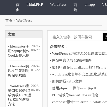
ThinkPHP
WordPress
uniapp
V
首
前
页
端
首页
> WordPress
文章
2024-
· Elementor使
点击排名：
08-27
用popups制作
Cookie提示框
· 网站中嵌入谷歌翻译插件
2024-
· Elementor实
· 如何申请@hotmail.com邮箱的smtp
01-22
现文字复制到
剪贴板功能
· 如何解压sql.gz文件
2023-
· WordPress宝
· 使用phpword操作word转pdf
06-05
塔CPU100%造
成负载100%运
· PHP端获取header中token信息
行堵塞的解决
方法