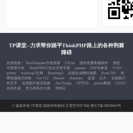
TP课堂--力求帮你踏平ThinkPHP路上的各种荆棘
障碍
友情链接：
ThinkTemplate开发指南
ESLint
国外免费客服插件
渐变
可商用字体
ThinkPHP6.0完全开发手册
animate
PDF转换器
VUE3
prettier
bootstrap5文档
Bootstrap5
在线生成网站地图
BootCDN
免
费视频格式转换
Vue CLI
Element
elementor
蓝湖
以方
在线图片
转文字
在线图片格式转换
Ant Design
API平台
python教程
LOGO
自动生成
李九燚风水大师
华纳云
© 版权所有
TP课堂
保留所有权利
王雪芹PHP B站
鲁ICP备18038664号