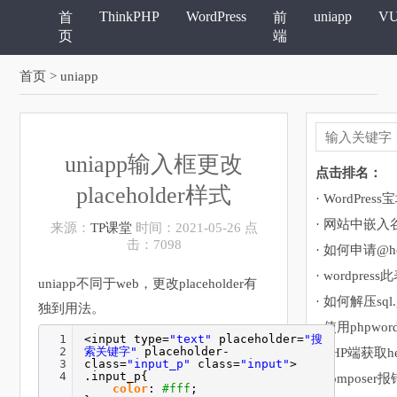
ThinkPHP
WordPress
uniapp
V
首
前
页
端
首页
> uniapp
uniapp输入框更改
点击排名：
placeholder样式
· 网站中嵌
来源：
TP课堂
时间：2021-05-26 点
击：7098
· 如何申请@ho
uniapp不同于web，更改placeholder有
· 如何解压sql
独到用法。
· 使用phpwor
1
<input type=
"text"
placeholder=
"搜
2
索关键字"
placeholder-
· PHP端获取h
3
class=
"input_p"
class=
"input"
>
4
.input_p{
color
:
#fff
;