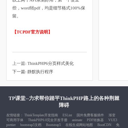
以上两个API亲测好用，第一个便宜
些，word转pdf，均是细节格式100%保
留。
【TCPDF官方说明】
上一篇:
ThinkPHP6分页样式美化
下一篇:
静默执行程序
TP课堂--力求帮你踏平ThinkPHP路上的各种荆棘
障碍
友情链接：
ThinkTemplate开发指南
ESLint
国外免费客服插件
渐变
可商用字体
ThinkPHP6.0完全开发手册
animate
PDF转换器
VUE3
prettier
bootstrap5文档
Bootstrap5
在线生成网站地图
BootCDN
免