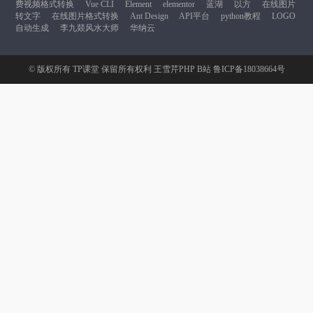
费视频格式转换
Vue CLI
Element
elementor
蓝湖
以方
在线图片
转文字
在线图片格式转换
Ant Design
API平台
python教程
LOGO
自动生成
李九燚风水大师
华纳云
© 版权所有
TP课堂
保留所有权利
王雪芹PHP B站
鲁ICP备18038664号