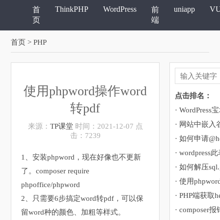
ThinkPHP
WordPress
uniapp
V
首
前
页
端
首页
> PHP
使用phpword操作word
点击排名：
转pdf
· 网站中嵌
来源：
TP课堂
时间：2021-12-07 点
击：7239
· 如何申请@ho
1、安装phpword，现在好像也不更新
· 如何解压sql
了。composer require
· 使用phpwor
phpoffice/phpword
· PHP端获取h
2、只需要6步搞定word转pdf，可以保
留word种的颜色、加粗等样式。