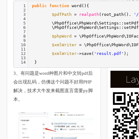
· uniapp输入
1
public
function
word(){
2
· ThinkPHP
3
$pdfPath
=
realpath
(root_path().
'/
4
5
\PhpOffice\PhpWord\Settings::setPdf
6
\PhpOffice\PhpWord\Settings::setPdf
7
8
$phpWord
= \PhpOffice\PhpWord\IOFac
9
10
$xmlWriter
= \PhpOffice\PhpWord\IOF
11
12
$xmlWriter
->save(
'result.pdf'
);
13
14
}
3、有问题是word种图片和中文转pdf后
会出现乱码，仿佛这个问题不好用PHP
解决，技术大牛发来截图直言需要py脚
本。