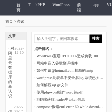
ThinkPHP
WordPress
uniapp
V
首
前
页
端
首页
> 杂谈
文章
搜索
2022-
· 对
点击排名：
12-10
阿
· WordPress宝塔CPU100%造成负载100%运行堵塞的解决方法
里
云
· 网站中嵌入谷歌翻译插件
数
· 如何申请@hotmail.com邮箱的smtp
据
库
· wordpress此表单不安全,因此,系统已关闭自动填充功能
的
· 如何解压sql.gz文件
新
认
· 使用phpword操作word转pdf
识
· PHP端获取header中token信息
· composer报错curl error 60 while downloading https://
·
2022-
08-17
信