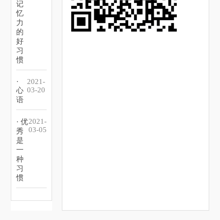
记
忆
力
的
好
习
惯
·
2021-
03-20
心
语
2021-
· 优
03-05
秀
是
一
种
习
惯