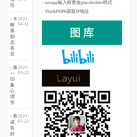
· uniapp输入框更改placeholder样式
任
· ThinkPHP6获取IP地址
2021-
· 卡
04-11
耐
基
励
志
名
言
2021-
· 第
03-23
一
印
象
心
理
学
2021-
· 养
03-22
成
良
好