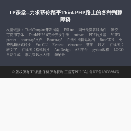
TP课堂--力求帮你踏平ThinkPHP路上的各种荆棘
障碍
友情链接：
ThinkTemplate开发指南
ESLint
国外免费客服插件
渐变
可商用字体
ThinkPHP6.0完全开发手册
animate
PDF转换器
VUE3
prettier
bootstrap5文档
Bootstrap5
在线生成网站地图
BootCDN
免
费视频格式转换
Vue CLI
Element
elementor
蓝湖
以方
在线图片
转文字
在线图片格式转换
Ant Design
API平台
python教程
LOGO
自动生成
李九燚风水大师
华纳云
© 版权所有
TP课堂
保留所有权利
王雪芹PHP B站
鲁ICP备18038664号