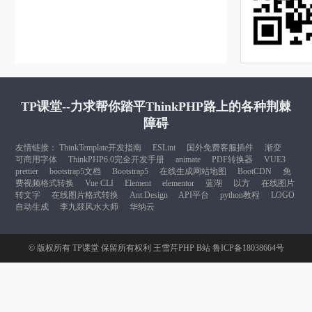
TP课堂--力求帮你踏平ThinkPHP路上的各种荆棘
障碍
友情链接：
ThinkTemplate开发指南
ESLint
国外免费客服插件
渐变
可商用字体
ThinkPHP6.0完全开发手册
animate
PDF转换器
VUE3
prettier
bootstrap5文档
Bootstrap5
在线生成网站地图
BootCDN
免
费视频格式转换
Vue CLI
Element
elementor
蓝湖
以方
在线图片
转文字
在线图片格式转换
Ant Design
API平台
python教程
LOGO
自动生成
李九燚风水大师
华纳云
© 版权所有
TP课堂
保留所有权利
王雪芹PHP B站
鲁ICP备18038664号