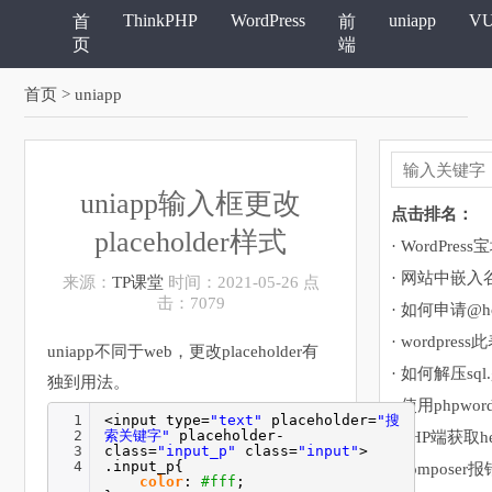
ThinkPHP
WordPress
uniapp
V
首
前
页
端
首页
> uniapp
uniapp输入框更改
点击排名：
placeholder样式
· 网站中嵌
来源：
TP课堂
时间：2021-05-26 点
击：7079
· 如何申请@ho
uniapp不同于web，更改placeholder有
· 如何解压sql
独到用法。
· 使用phpwor
1
<input type=
"text"
placeholder=
"搜
2
索关键字"
placeholder-
· PHP端获取h
3
class=
"input_p"
class=
"input"
>
4
.input_p{
color
:
#fff
;