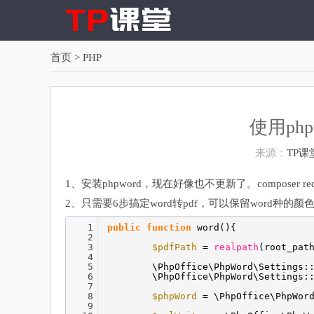
首页
> PHP
使用php
来源：
TP课
1、安装phpword，现在好像也不更新了。composer require 
2、只需要6步搞定word转pdf，可以保留word种的
1
public
function
word(){
2
3
$pdfPath
=
realpath
(root_pat
4
5
\PhpOffice\PhpWord\Settings:
6
\PhpOffice\PhpWord\Settings:
7
8
$phpWord
= \PhpOffice\PhpWor
9