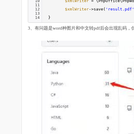
10
$xmlWriter
= \PhpOffice\PhpW
11
12
$xmlWriter
->save(
'result.pdf
13
14
}
3、有问题是word种图片和中文转pdf后会出现乱码