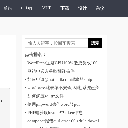
uniapp
VUE
前端
下载
设计
杂谈
搜索
点击排名：
· WordPress宝塔CPU100%造成负载100%运行堵塞的解决方法
· 网站中嵌入谷歌翻译插件
· 如何申请@hotmail.com邮箱的smtp
· wordpress此表单不安全,因此,系统已关闭自动填充功能
· 如何解压sql.gz文件
);
· 使用phpword操作word转pdf
· PHP端获取header中token信息
· composer报错curl error 60 while downloading https://