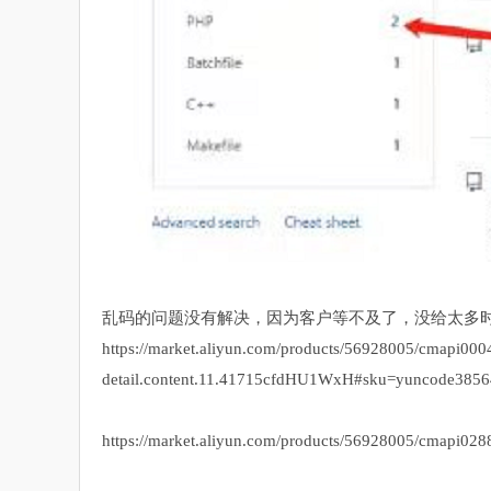
乱码的问题没有解决，因为客户等不及了，没给太多时
https://market.aliyun.com/products/56928005/cmapi00
detail.content.11.41715cfdHU1WxH#sku=yuncode385
https://market.aliyun.com/products/56928005/cmapi