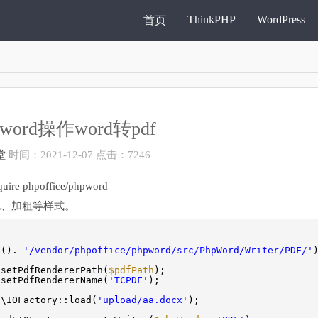
ThinkPHP
WordPress
首页
word操作word转pdf
堂
时间：2021-12-07 点击：7246
phpoffice/phpword
颜色、加粗等样式。
h().
'/vendor/phpoffice/phpword/src/PhpWord/Writer/PDF/'
:setPdfRendererPath(
$pdfPath
);
:setPdfRendererName(
'TCPDF'
);
d\IOFactory::load(
'upload/aa.docx'
);