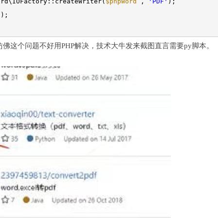
ord\IOFactory::createWriter(
$phpWord
,
'PDF'
);
'
);
，仿佛这个问题不好用PHP解决，技术大牛发来截图直言需要py脚本。