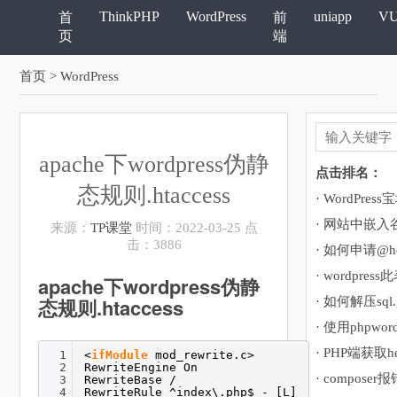
ThinkPHP
WordPress
uniapp
V
首
前
页
端
首页
> WordPress
​apache下wordpress伪静
点击排名：
态规则.htaccess
· 网站中嵌
来源：
TP课堂
时间：2022-03-25 点
击：3886
· 如何申请@ho
apache下wordpress伪静
态规则.htaccess
· 如何解压sql
· 使用phpwor
· PHP端获取h
1
<
ifModule
mod_rewrite.c>
2
RewriteEngine On
3
RewriteBase /
4
RewriteRule ^index\.php$ - [L]