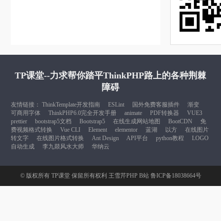
TP课堂--力求帮你踏平ThinkPHP路上的各种荆棘
障碍
友情链接：
ThinkTemplate开发指南
ESLint
国外免费客服插件
渐变
可商用字体
ThinkPHP6.0完全开发手册
animate
PDF转换器
VUE3
prettier
bootstrap5文档
Bootstrap5
在线生成网站地图
BootCDN
免
费视频格式转换
Vue CLI
Element
elementor
蓝湖
以方
在线图片
转文字
在线图片格式转换
Ant Design
API平台
python教程
LOGO
自动生成
李九燚风水大师
华纳云
© 版权所有
TP课堂
保留所有权利
王雪芹PHP B站
鲁ICP备18038664号