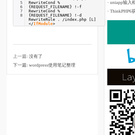
· uniapp输入
5
RewriteCond %
6
{REQUEST_FILENAME} !-f
7
RewriteCond %
· ThinkPHP
8
{REQUEST_FILENAME} !-d
RewriteRule . /index.php [L]
</
IfModule
>
上一篇:
没有了
下一篇:
wordpress使用笔记整理