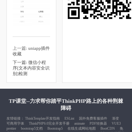
上一篇:
uniapp插件
收藏
下一篇:
微信小程
序[文本内容安全识
别]检测
TP课堂--力求帮你踏平ThinkPHP路上的各种荆棘
障碍
友情链接：
ThinkTemplate开发指南
ESLint
国外免费客服插件
渐变
可商用字体
ThinkPHP6.0完全开发手册
animate
PDF转换器
VUE3
prettier
bootstrap5文档
Bootstrap5
在线生成网站地图
BootCDN
免