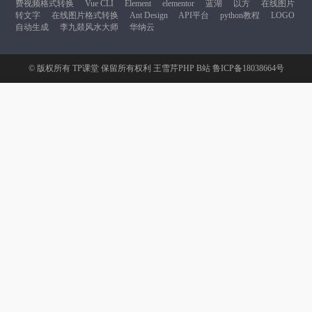
费视频格式转换
Vue CLI
Element
elementor
蓝湖
以方
在线图片
转文字
在线图片格式转换
Ant Design
API平台
python教程
LOGO
自动生成
李九燚风水大师
华纳云
© 版权所有
TP课堂
保留所有权利
王雪芹PHP B站
鲁ICP备18038664号