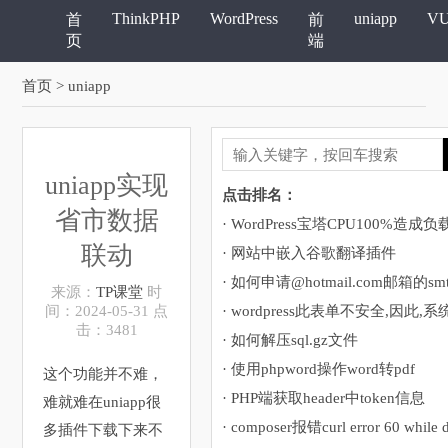
ThinkPHP
WordPress
uniapp
V
首
前
页
端
首页
> uniapp
uniapp实现
点击排名：
省市数据
联动
· 网站中嵌入谷歌翻译插件
· 如何申请@hotmail.com邮箱的sm
来源：
TP课堂
时
间：2024-05-31 点
击：3481
· 如何解压sql.gz文件
· 使用phpword操作word转pdf
这个功能并不难，
· PHP端获取header中token信息
难就难在uniapp很
多插件下载下来不