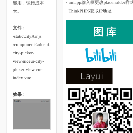
· uniapp输入框更改placeholder样
能用，试错成本
· ThinkPHP6获取IP地址
大。
文件：
\static\cityArr.js
\components\niceui-
city-picker-
view\niceui-city-
picker-view.vue
index.vue
效果：