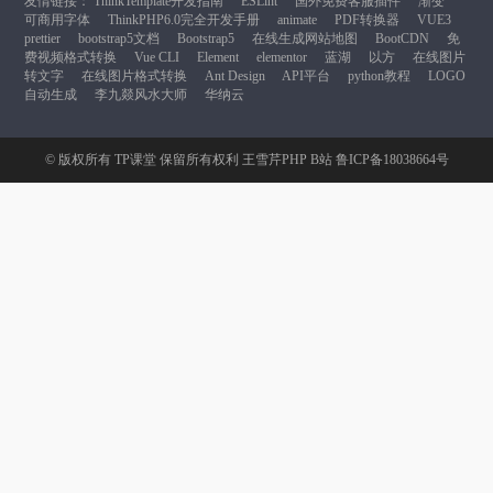
友情链接：
ThinkTemplate开发指南
ESLint
国外免费客服插件
渐变
可商用字体
ThinkPHP6.0完全开发手册
animate
PDF转换器
VUE3
prettier
bootstrap5文档
Bootstrap5
在线生成网站地图
BootCDN
免
费视频格式转换
Vue CLI
Element
elementor
蓝湖
以方
在线图片
转文字
在线图片格式转换
Ant Design
API平台
python教程
LOGO
自动生成
李九燚风水大师
华纳云
© 版权所有
TP课堂
保留所有权利
王雪芹PHP B站
鲁ICP备18038664号