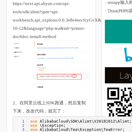
· uniapp输入
https://next.api.aliyun.com/api-
· ThinkPHP
tools/sdk/alimt?spm=api-
workbench.api_explorer.0.0.3e8e4eecfcyGvX&version=2018-
10-12&language=php-tea&tab=primer-
doc#doc-install-method
2、在阿里云线上SDK跑通，然后复制
下来，改改代码，就完了：
1
use
AlibabaCloud\SDK\Alimt\V20181012\Alimt;
2
use
\Exception;
3
use
AlibabaCloud\Tea\Exception\TeaError;