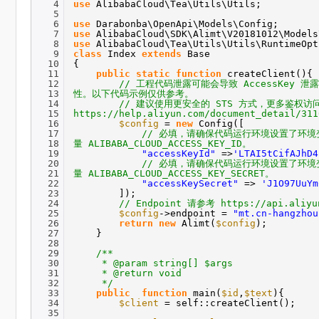
4
use
AlibabaCloud\Tea\Utils\Utils;
5
6
use
Darabonba\OpenApi\Models\Config;
7
use
AlibabaCloud\SDK\Alimt\V20181012\Models
8
use
AlibabaCloud\Tea\Utils\Utils\RuntimeOpt
9
class
Index
extends
Base
10
{
11
public
static
function
createClient(){
12
// 工程代码泄露可能会导致 AccessKey
13
性。以下代码示例仅供参考。
14
// 建议使用更安全的 STS 方式，更多鉴权
15
https://help.aliyun.com/document_detail/31
16
$config
=
new
Config([
17
// 必填，请确保代码运行环境设置了环境
18
量 ALIBABA_CLOUD_ACCESS_KEY_ID。
19
"accessKeyId"
=>
'LTAI5tCifAJhD4
20
// 必填，请确保代码运行环境设置了环境
21
量 ALIBABA_CLOUD_ACCESS_KEY_SECRET。
22
"accessKeySecret"
=>
'J1O97UuYm
23
]);
24
// Endpoint 请参考 https://api.aliyu
25
$config
->endpoint =
"mt.cn-hangzhou
26
return
new
Alimt(
$config
);
27
}
28
29
/**
30
* @param string[] $args
31
* @return void
32
*/
33
public
function
main(
$id
,
$text
){
34
$client
= self::createClient();
35