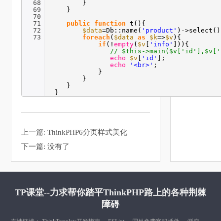
68
}
69
}
70
71
public
function
t(){
72
$data
=Db::name(
'product'
)->select()
73
foreach
(
$data
as
$k
=>
$v
){
if
(!
empty
(
$v
[
'info'
])){
// $this->main($v['id'],$v['
echo
$v
[
'id'
];
echo
'<br>'
;
}
}
}
}
上一篇:
ThinkPHP6分页样式美化
下一篇:
没有了
TP课堂--力求帮你踏平ThinkPHP路上的各种荆棘
障碍