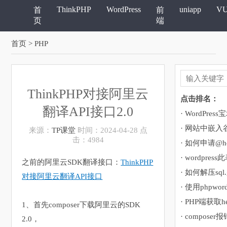
ThinkPHP
WordPress
uniapp
V
首
前
页
端
首页
> PHP
ThinkPHP对接阿里云
点击排名：
翻译API接口2.0
· 网站中嵌
来源：
TP课堂
时间：2024-04-28 点
击：4984
· 如何申请@ho
之前的阿里云SDK翻译接口：
ThinkPHP
· 如何解压sql
对接阿里云翻译API接口
· 使用phpwor
· PHP端获取h
1、首先composer下载阿里云的SDK
2.0，