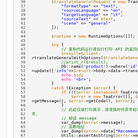
36
$translateGeneralRequest
=
new
Tran
37
"formatType"
=>
"text"
,
38
"sourceLanguage"
=>
"en"
,
39
"targetLanguage"
=>
"it"
,
40
"sourceText"
=>
$text
,
41
"scene"
=>
"general"
42
]);
43
44
$runtime
=
new
RuntimeOptions([]);
45
46
try
{
47
// 复制代码运行请自行打印 API 的返回
48
$result
=
$client
-
49
>translateGeneralWithOptions(
$translateGene
50
//print_r($result);
51
Db::name(
'product'
)->where(
'id'
52
>update([
'info'
=>
$result
->body->data->trans
53
echo
$id
;
54
echo
'<br>'
;
55
}
56
catch
(Exception
$error
) {
57
if
(!(
$error
instanceof
TeaErro
58
$error
=
new
TeaError([],
$
59
>getMessage(),
$error
->getCode(),
$error
);
60
}
61
// 此处仅做打印展示，请谨慎对待异常
62
常。
63
// 错误 message
64
var_dump(
$error
->message);
65
// 诊断地址
66
var_dump(
$error
->data[
"Recommen
67
Utils::assertAsString(
$error
->m