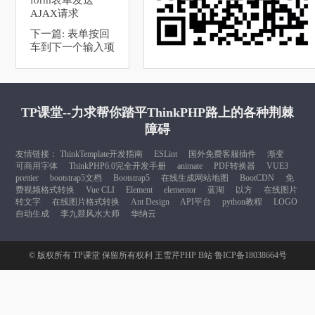
form表单发送
AJAX请求
下一篇:
表单按回
车到下一个输入项
TP课堂--力求帮你踏平ThinkPHP路上的各种荆棘
障碍
友情链接：
ThinkTemplate开发指南
ESLint
国外免费客服插件
渐变
可商用字体
ThinkPHP6.0完全开发手册
animate
PDF转换器
VUE3
prettier
bootstrap5文档
Bootstrap5
在线生成网站地图
BootCDN
免
费视频格式转换
Vue CLI
Element
elementor
蓝湖
以方
在线图片
转文字
在线图片格式转换
Ant Design
API平台
python教程
LOGO
自动生成
李九燚风水大师
华纳云
© 版权所有
TP课堂
保留所有权利
王雪芹PHP B站
鲁ICP备18038664号