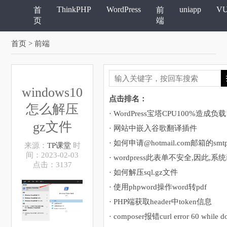
ThinkPHP
WordPress
uniapp
V
首
前
页
端
首页
> 前端
windows10
点击排名：
怎么解压
gz文件
· 网站中嵌入谷歌翻译插件
· 如何申请@hotmail.com邮箱的smt
来源：
TP课堂
时
间：2023-02-03
点击：3137
· 如何解压sql.gz文件
· 使用phpword操作word转pdf
· PHP端获取header中token信息